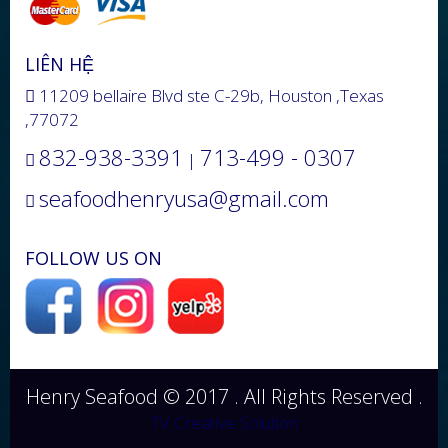
LIÊN HỆ
11209 bellaire Blvd ste C-29b, Houston ,Texas
,77072
832-938-3391
713-499 - 0307
|
seafoodhenryusa@gmail.com
FOLLOW US ON
Henry Seafood © 2017 . All Rights Reserved .
TV Creative Solution