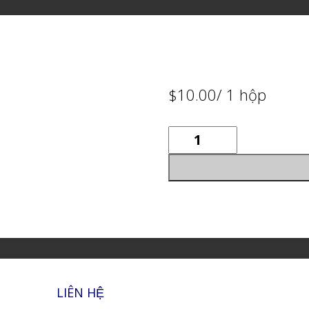
$
10.00
/ 1 hộp
Tắc
chua
sấy
dẻo
quantity
LIÊN HỆ