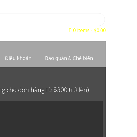
0 items
$0.00
Điều khoản
Bảo quản & Chế biến
g cho đơn hàng từ $300 trở lên)