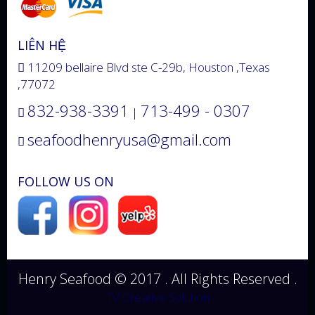
LIÊN HỆ
11209 bellaire Blvd ste C-29b, Houston ,Texas
,77072
832-938-3391
713-499 - 0307
|
seafoodhenryusa@gmail.com
FOLLOW US ON
Henry Seafood © 2017 . All Rights Reserved .
TV Creative Solution