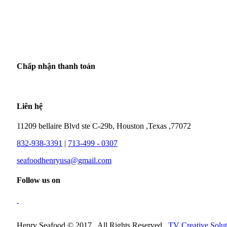
Chấp nhận thanh toán
Liên hệ
11209 bellaire Blvd ste C-29b, Houston ,Texas ,77072
832-938-3391
|
713-499 - 0307
seafoodhenryusa@gmail.com
Follow us on
Henry Seafood © 2017 . All Rights Reserved .
TV Creative Solut