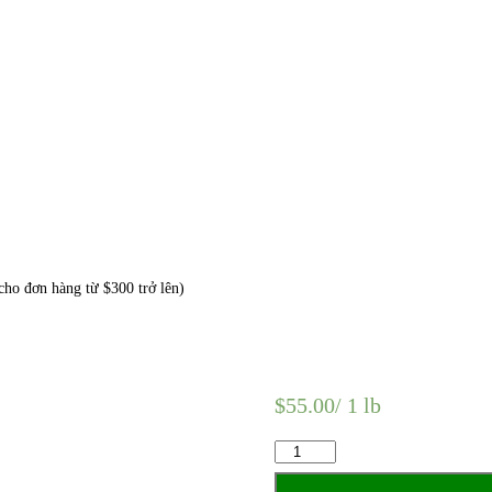
o đơn hàng từ $300 trở lên)
$
55.00
/ 1 lb
Mực
khô
quantity