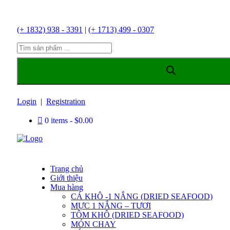
(+ 1832) 938 - 3391
|
(+ 1713) 499 - 0307
Products
search
Login
|
Registration
0 items
$0.00
Trang chủ
Giới thiệu
Mua hàng
CÁ KHÔ -1 NẮNG (DRIED SEAFOOD)
MỰC 1 NẮNG – TƯƠI
TÔM KHÔ (DRIED SEAFOOD)
MÓN CHAY