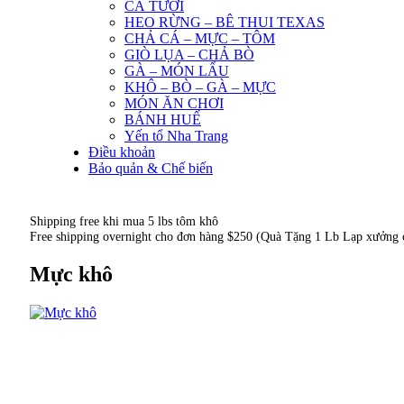
CÁ TƯƠI
HEO RỪNG – BÊ THUI TEXAS
CHẢ CÁ – MỰC – TÔM
GIÒ LỤA – CHẢ BÒ
GÀ – MÓN LẨU
KHÔ – BÒ – GÀ – MỰC
MÓN ĂN CHƠI
BÁNH HUẾ
Yến tổ Nha Trang
Điều khoản
Bảo quản & Chế biến
Shipping free
khi mua 5 lbs tôm khô
Free shipping overnight
cho đơn hàng $250
(Quà Tặng 1 Lb Lạp xưởng ch
Mực khô