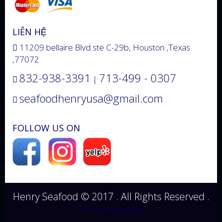
LIÊN HỆ
11209 bellaire Blvd ste C-29b, Houston ,Texas
,77072
832-938-3391
713-499 - 0307
|
seafoodhenryusa@gmail.com
FOLLOW US ON
Henry Seafood © 2017 . All Rights Reserved .
TV Creative Solution