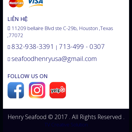
LIÊN HỆ
11209 bellaire Blvd ste C-29b, Houston ,Texas
,77072
832-938-3391
713-499 - 0307
|
seafoodhenryusa@gmail.com
FOLLOW US ON
Henry Seafood © 2017 . All Rights Reserved .
TV Creative Solution