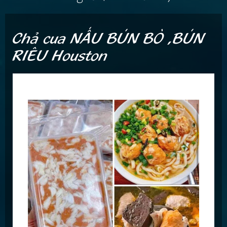
Chả cua NẤU BÚN BÒ ,BÚN
RIÊU Houston