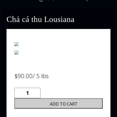
Chả cá thu Lousiana
$
90.00
/ 5 lbs
Chả
cá
thu
ADD TO CART
Lousiana
quantity