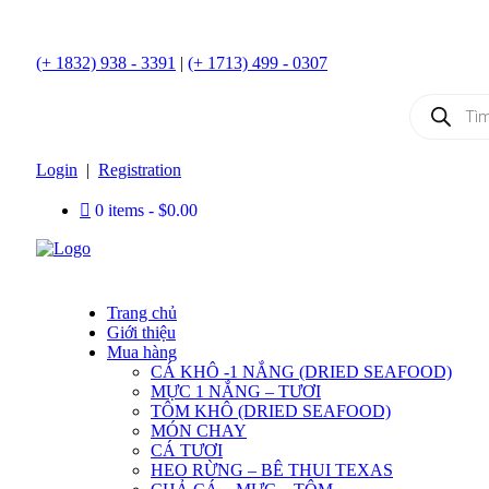
(+ 1832) 938 - 3391
|
(+ 1713) 499 - 0307
Products
search
Login
|
Registration
0 items
$0.00
Trang chủ
Giới thiệu
Mua hàng
CÁ KHÔ -1 NẮNG (DRIED SEAFOOD)
MỰC 1 NẮNG – TƯƠI
TÔM KHÔ (DRIED SEAFOOD)
MÓN CHAY
CÁ TƯƠI
HEO RỪNG – BÊ THUI TEXAS