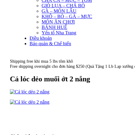
CHẢ CÁ – MỰC – TÔM
GIÒ LỤA – CHẢ BÒ
GÀ – MÓN LẨU
KHÔ – BÒ – GÀ – MỰC
MÓN ĂN CHƠI
BÁNH HUẾ
Yến tổ Nha Trang
Điều khoản
Bảo quản & Chế biến
Shipping free
khi mua 5 lbs tôm khô
Free shipping overnight
cho đơn hàng $250
(Quà Tặng 1 Lb Lạp xưởng ch
Cá lóc dẻo muối ớt 2 nắng