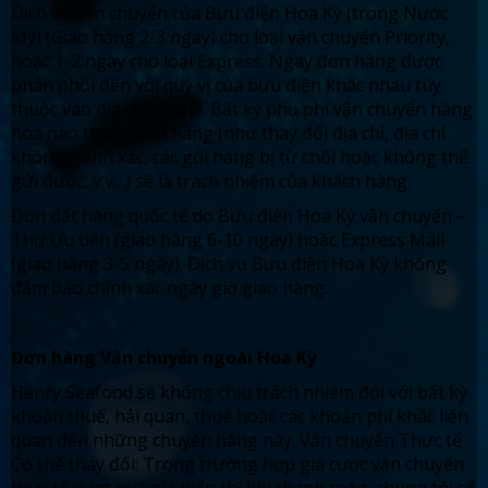
Dịch vụ vận chuyển của Bưu điện Hoa Kỳ (trong Nước
Mỹ) (Giao hàng 2-3 ngày) cho loại vận chuyển Priority,
hoặc 1-2 ngày cho loại Express. Ngày đơn hàng được
phân phối đến với quý vị của bưu điện khác nhau tùy
thuộc vào địa chỉ cụ thể. Bất kỳ phụ phí vận chuyển hàng
hóa nào trong đơn hàng (như thay đổi địa chỉ, địa chỉ
không chính xác, các gói hàng bị từ chối hoặc không thể
gửi được, v.v…) sẽ là trách nhiệm của khách hàng.
Đơn đặt hàng quốc tế do Bưu điện Hoa Kỳ vận chuyển –
Thư Ưu tiên (giao hàng 6-10 ngày) hoặc Express Mail
(giao hàng 3-5 ngày). Dịch vụ Bưu điện Hoa Kỳ không
đảm bảo chính xác ngày giờ giao hàng.
Đơn hàng Vận chuyển ngoài Hoa Kỳ
Henry Seafood sẽ không chịu trách nhiệm đối với bất kỳ
khoản thuế, hải quan, thuế hoặc các khoản phí khác liên
quan đến những chuyến hàng này. Vận chuyển Thực tế
Có thể thay đổi: Trong trường hợp giá cước vận chuyển