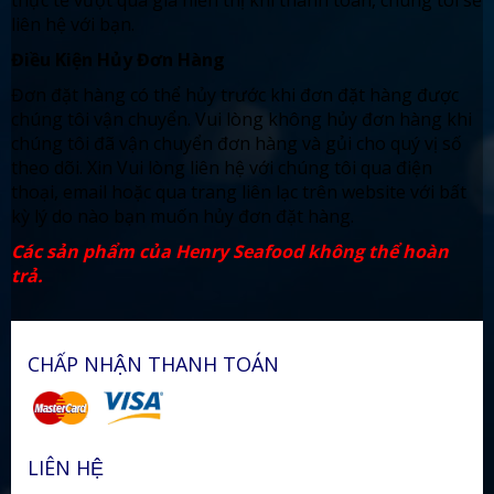
thực tế vượt quá giá hiển thị khi thanh toán, chúng tôi sẽ
liên hệ với bạn.
Điều Kiện Hủy Đơn Hàng
Đơn đặt hàng có thể hủy trước khi đơn đặt hàng được
chúng tôi vận chuyển. Vui lòng không hủy đơn hàng khi
chúng tôi đã vận chuyển đơn hàng và gủi cho quý vị số
theo dõi. Xin Vui lòng liên hệ với chúng tôi qua điện
thoại, email hoặc qua trang liên lạc trên website với bất
kỳ lý do nào bạn muốn hủy đơn đặt hàng.
Các sản phẩm của Henry Seafood không thể hoàn
trả.
CHẤP NHẬN THANH TOÁN
LIÊN HỆ