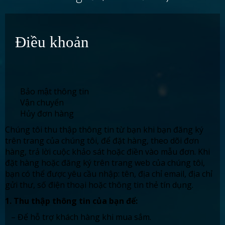
Điều khoản
Bảo mật thông tin
Vận chuyển
Hủy đơn hàng
Chúng tôi thu thập thông tin từ bạn khi bạn đăng ký
trên trang của chúng tôi, để đặt hàng, theo dõi đơn
hàng, trả lời cuộc khảo sát hoặc điền vào mẫu đơn. Khi
đặt hàng hoặc đăng ký trên trang web của chúng tôi,
bạn có thể được yêu cầu nhập: tên, địa chỉ email, địa chỉ
gửi thư, số điện thoại hoặc thông tin thẻ tín dụng.
1. Thu thập thông tin của bạn để:
– Để hỗ trợ khách hàng khi mua sắm.