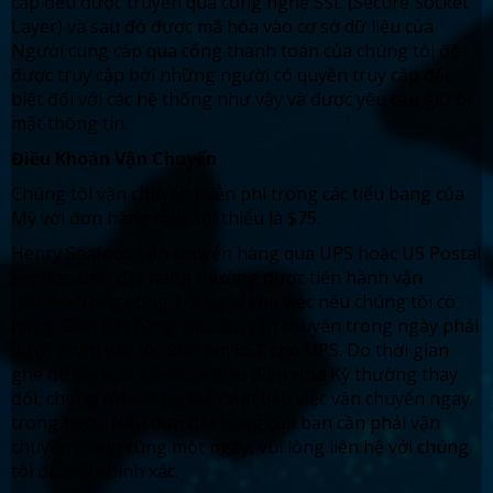
cấp đều được truyền qua công nghệ SSL (Secure Socket
Layer) và sau đó được mã hóa vào cơ sở dữ liệu của
Người cung cấp qua cổng thanh toán của chúng tôi để
được truy cập bởi những người có quyền truy cập đặc
biệt đối với các hệ thống như vậy và được yêu cầu giữ bí
mật thông tin.
Điều Khoản Vận Chuyển
Chúng tôi vận chuyển miễn phí trong các tiểu bang của
Mỹ với đơn hàng mua tối thiểu là $75.
Henry Seafood vận chuyển hàng qua UPS hoặc US Postal
Service. Đơn đặt hàng thường được tiến hành vận
chuyển trong vòng 1-2 ngày làm việc nếu chúng tôi có
hàng. Đơn đặt hàng yêu cầu vận chuyển trong ngày phải
được nhận vào lúc 2:00 pm EST cho UPS. Do thời gian
ghé để lấy bưu kiện của Bưu điện Hoa Kỳ thường thay
đổi, chúng tôi không thể đảm bảo việc vận chuyển ngay
trong ngày. Nếu đơn đặt hàng của bạn cần phải vận
chuyển trong cùng một ngày, vui lòng liên hệ với chúng
tôi để biết chính xác.